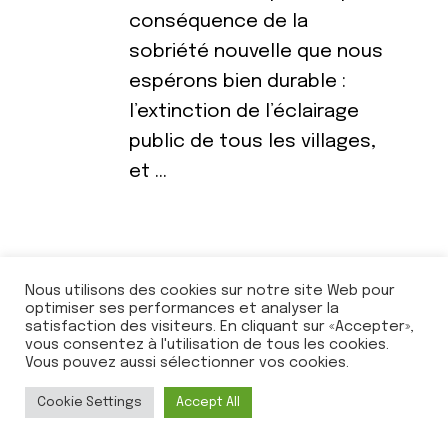
conséquence de la
sobriété nouvelle que nous
espérons bien durable :
l’extinction de l’éclairage
public de tous les villages,
et …
Les événements du Ruban
Nous utilisons des cookies sur notre site Web pour
Vert de mars à juin 2023
optimiser ses performances et analyser la
satisfaction des visiteurs. En cliquant sur «Accepter»,
par Ruban Vert
vous consentez à l'utilisation de tous les cookies.
Vous pouvez aussi sélectionner vos cookies.
18 mars 2023
Voici les prochains rendez-
Cookie Settings
Accept All
vous, de nous ou de nos