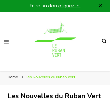
Faire un don
cliquez ici
Association pour la biodiversité dans le corridor
Le Ruban Vert
Othe-Gâtinais
Home
Les Nouvelles du Ruban Vert
Les Nouvelles du Ruban Vert