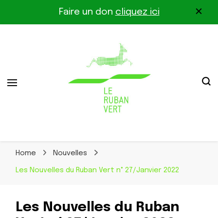
Faire un don
cliquez ici
Association pour la biodiversité dans le corridor
Le Ruban Vert
Othe-Gâtinais
Home
Nouvelles
Les Nouvelles du Ruban Vert n° 27/Janvier 2022
Les Nouvelles du Ruban