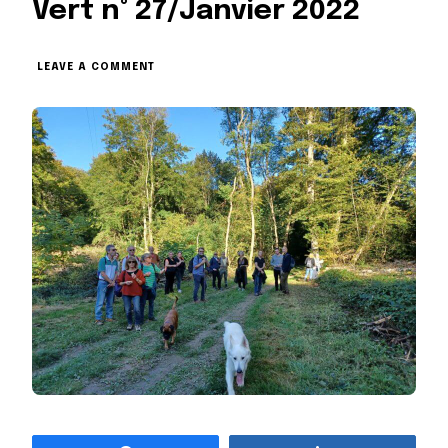
Vert n° 27/Janvier 2022
ON
LEAVE A COMMENT
LES
NOUVELLES
DU
RUBAN
VERT
N°
27/JANVIER
2022