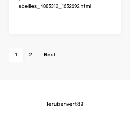
abeilles_4885312_1652692.html
Pagination
Page
Page
1
2
Next
des
publications
lerubanvert89