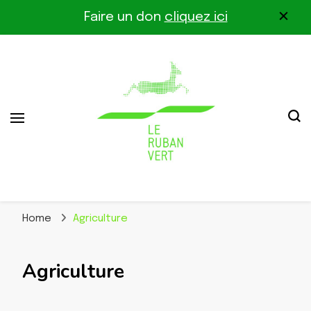
Faire un don
cliquez ici
Association pour la biodiversité dans le corridor
Le Ruban Vert
Othe-Gâtinais
Home
Agriculture
Agriculture