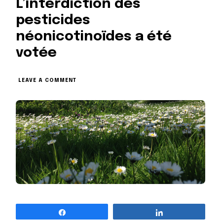
L’interdiction des
pesticides
néonicotinoïdes a été
votée
ON
LEAVE A COMMENT
L’INTERDICTION
DES
PESTICIDES
NÉONICOTINOÏDES
A
ÉTÉ
VOTÉE
Partagez
Partagez