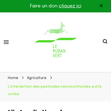
Faire un don
cliquez ici
Association pour la biodiversité dans le corridor
Le Ruban Vert
Othe-Gâtinais
Home
Agriculture
L’interdiction des pesticides néonicotinoïdes a été
votée