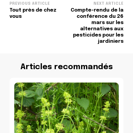
Post
PREVIOUS ARTICLE
NEXT ARTICLE
Tout près de chez
Compte-rendu de la
Navigation
vous
conférence du 26
mars sur les
alternatives aux
pesticides pour les
jardiniers
Articles recommandés