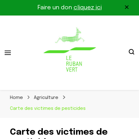
Faire un don
cliquez ici
Association pour la biodiversité dans le corridor
Le Ruban Vert
Othe-Gâtinais
Home
Agriculture
Carte des victimes de pesticides
Carte des victimes de