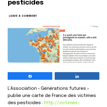
pesticides
ON
LEAVE A COMMENT
CARTE
DES
VICTIMES
DE
PESTICIDES
Partagez
Partagez
L’Association « Générations futures »
publie une carte de France des victimes
des pesticides :
http://victimes-