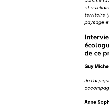
comme favo
et auxiliai
territoire 
paysage et
Intervi
écologu
de ce pr
Guy Miche
Je l’ai pi
accompagn
Anne Soph