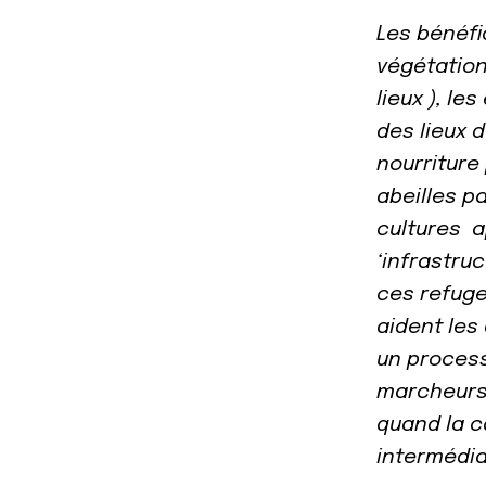
Les bénéfi
végétation
lieux ), l
des lieux 
nourriture
abeilles p
cultures a
‘infrastru
ces refuge
aident les
un processu
marcheurs,
quand la c
intermédia