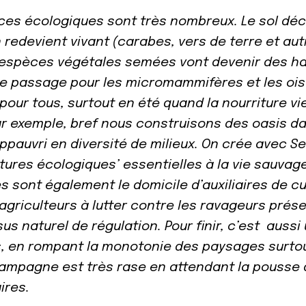
ces écologiques sont très nombreux. Le sol dé
 redevient vivant (carabes, vers de terre et aut
es espèces végétales semées vont devenir des ha
de passage pour les micromammifères et les oi
 pour tous, surtout en été quand la nourriture v
ar exemple, bref nous construisons des oasis 
ppauvri en diversité de milieux. On crée avec 
ctures écologiques’ essentielles à la vie sauvage
s sont également le domicile d’auxiliaires de c
 agriculteurs à lutter contre les ravageurs prés
s naturel de régulation. Pour finir, c’est aussi 
 en rompant la monotonie des paysages surtout
ampagne est très rase en attendant la pousse 
ires.