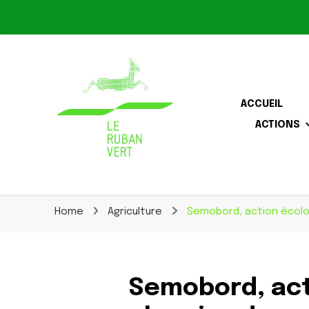
Le Ruban Vert
ACCUEIL
ACTIONS
Association pour la biodiversité dans le corridor O
Le Ruban Vert
Home
Agriculture
Semobord, action écolo
Semobord, act