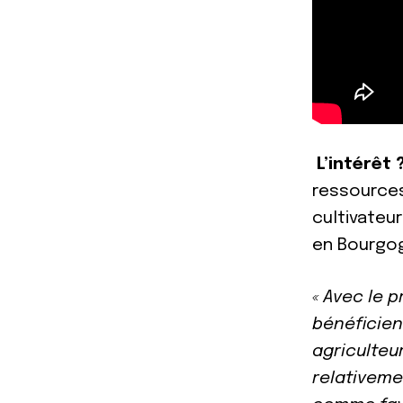
L’intérêt 
ressources 
cultivate
en Bourgo
« Avec le 
bénéficien
agriculteu
relativeme