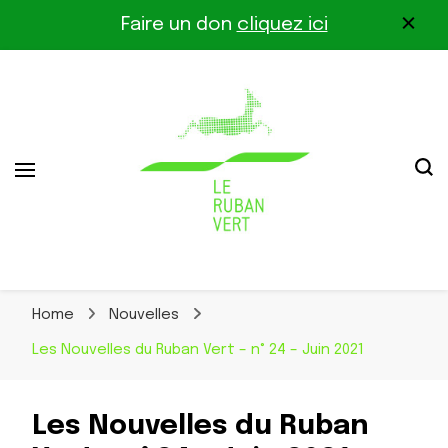
Faire un don
cliquez ici
Association pour la biodiversité dans le corridor
Le Ruban Vert
Othe-Gâtinais
Home
Nouvelles
Les Nouvelles du Ruban Vert – n° 24 – Juin 2021
Les Nouvelles du Ruban