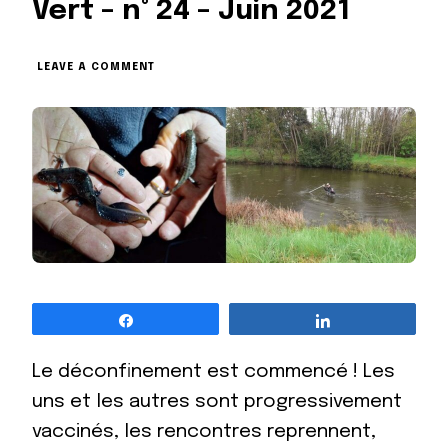
Vert – n° 24 – Juin 2021
ON
LEAVE A COMMENT
LES
NOUVELLES
DU
RUBAN
VERT
–
N°
24
–
JUIN
2021
Partagez
Partagez
Le déconfinement est commencé ! Les
uns et les autres sont progressivement
vaccinés, les rencontres reprennent,