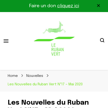
Faire un don
cliquez ici
Association pour la biodiversité dans le corridor
Le Ruban Vert
Othe-Gâtinais
Home
Nouvelles
Les Nouvelles du Ruban Vert N°17 – Mai 2020
Les Nouvelles du Ruban