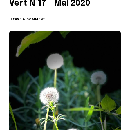
Vert N°17 – Mai 2020
ON
LEAVE A COMMENT
LES
NOUVELLES
DU
RUBAN
VERT
N°17
–
MAI
2020