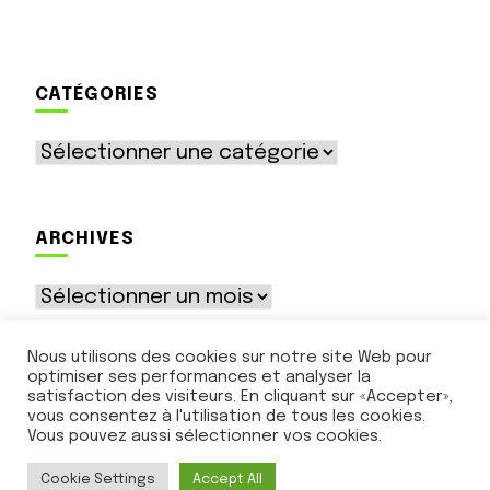
CATÉGORIES
Catégories
ARCHIVES
Archives
Nous utilisons des cookies sur notre site Web pour
optimiser ses performances et analyser la
satisfaction des visiteurs. En cliquant sur «Accepter»,
vous consentez à l'utilisation de tous les cookies.
Vous pouvez aussi sélectionner vos cookies.
© Le Ruban Vert - 12 rue des Tourelles - 89500
Rousson - contact@lerubanvert.net
Cookie Settings
Accept All