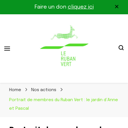
Faire un don
cliquez ici
Association pour la biodiversité dans le corridor
Le Ruban Vert
Othe-Gâtinais
Home
Nos actions
Portrait de membres du Ruban Vert : le jardin d’Anne
et Pascal