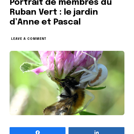
Portrait de membres du
Ruban Vert : le jardin
d’Anne et Pascal
ON
LEAVE A COMMENT
PORTRAIT
DE
MEMBRES
DU
RUBAN
VERT
:
LE
JARDIN
D’ANNE
ET
PASCAL
Partagez
Partagez