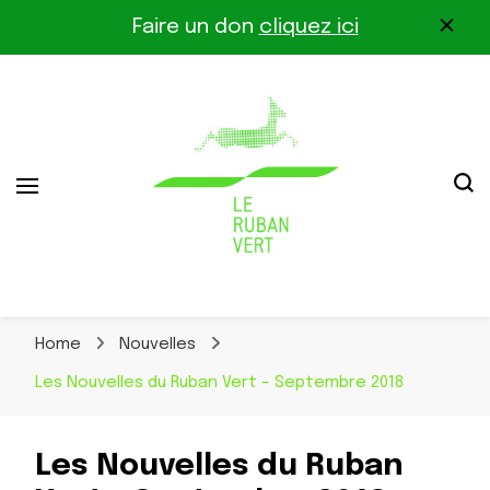
Faire un don
cliquez ici
Association pour la biodiversité dans le corridor
Le Ruban Vert
Othe-Gâtinais
Home
Nouvelles
Les Nouvelles du Ruban Vert – Septembre 2018
Les Nouvelles du Ruban