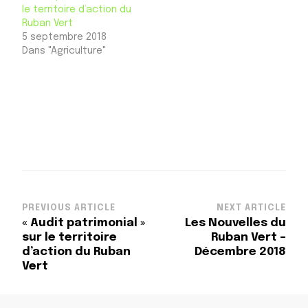
le territoire d’action du
Ruban Vert
5 septembre 2018
Dans "Agriculture"
Post
PREVIOUS ARTICLE
NEXT ARTICLE
« Audit patrimonial »
Les Nouvelles du
Navigation
sur le territoire
Ruban Vert –
d’action du Ruban
Décembre 2018
Vert