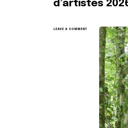
d’artistes 202
ON
LEAVE A COMMENT
VOTEZ
POUR
VOTRE
OEUVRE
PRÉFÉRÉE
DES
CHEMINS
D’ARTISTES
2026