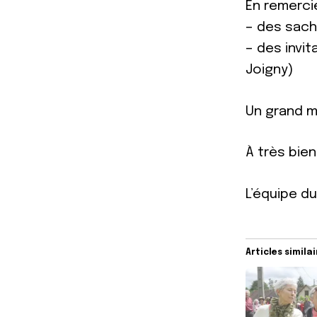
En remerci
– des sach
– des invi
Joigny)
Un grand m
À très bien
L’équipe d
Articles simila