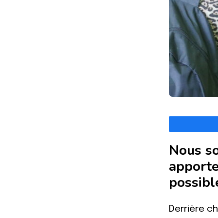
Nous so
apport
possibl
Derrière c