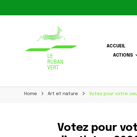
Le Ruban Vert
ACCUEIL
ACTIONS
Association pour la biodiversité dans le corridor O
Le Ruban Vert
Home
Art et nature
Votez pour votre oeu
Votez pour vo