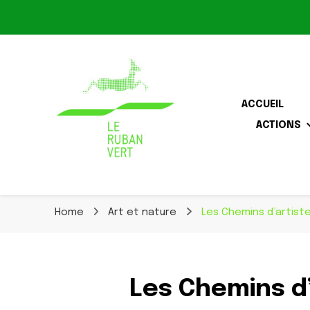
Le Ruban Vert
ACCUEIL
ACTIONS
Association pour la biodiversité dans le corridor O
Le Ruban Vert
Home
Art et nature
Les Chemins d’artiste
Les Chemins d’