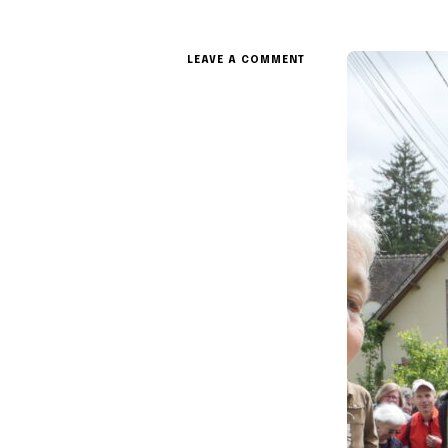
ON
LEAVE A COMMENT
LES
CHEMINS
D’ARTISTES
2026
SONT
OUVERTS
!