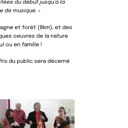
tées du début jusqu’à la
ée de musique. »
agne et forêt (8km), et des
lques oeuvres de la nature
l ou en famille !
rix du public sera décerné