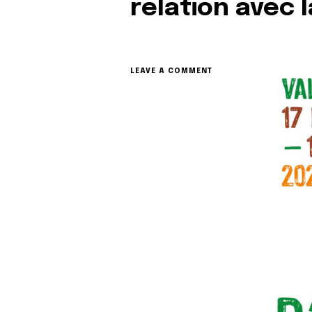
relation avec 
ON
LEAVE A COMMENT
CHEMINS
D’ARTISTES
2026
:
UN
PARCOURS,
UNE
NOUVELLE
RELATION
AVEC
LA
NATURE