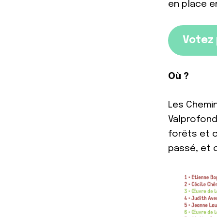
en place e
Votez 
Où ?
Les Chemin
Valprofond
forêts et c
passé, et 