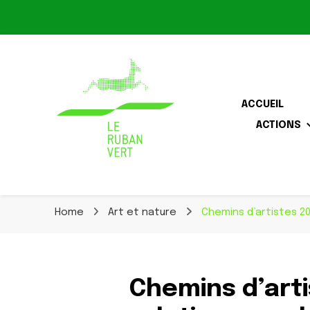
Le Ruban Vert
ACCUEIL
ACTIONS
Association pour la biodiversité dans le corridor O
Le Ruban Vert
Home
Art et nature
Chemins d’artistes 20
Chemins d’arti