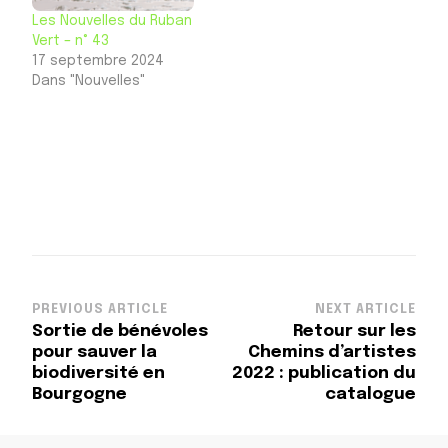
Les Nouvelles du Ruban
Vert – n° 43
17 septembre 2024
Dans "Nouvelles"
Post
PREVIOUS ARTICLE
NEXT ARTICLE
Sortie de bénévoles
Retour sur les
Navigation
pour sauver la
Chemins d’artistes
biodiversité en
2022 : publication du
Bourgogne
catalogue