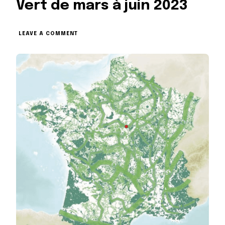
Vert de mars à juin 2023
ON
LEAVE A COMMENT
LES
ÉVÉNEMENTS
DU
RUBAN
VERT
DE
MARS
À
JUIN
2023