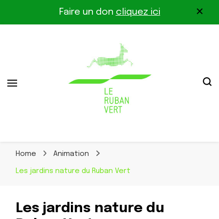
Faire un don
cliquez ici
Association pour la biodiversité dans le corridor
Le Ruban Vert
Othe-Gâtinais
Home
Animation
Les jardins nature du Ruban Vert
Les jardins nature du