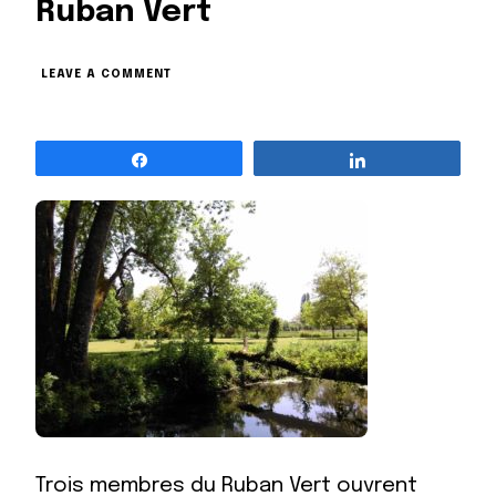
Ruban Vert
ON
LEAVE A COMMENT
LES
JARDINS
NATURE
Partagez
DU
Partagez
RUBAN
VERT
Trois membres du Ruban Vert ouvrent