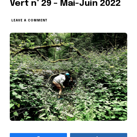
Vert n° 29 – Mai-Juin 2022
ON
LEAVE A COMMENT
LES
NOUVELLES
DU
RUBAN
VERT
N°
29
–
MAI-
JUIN
2022