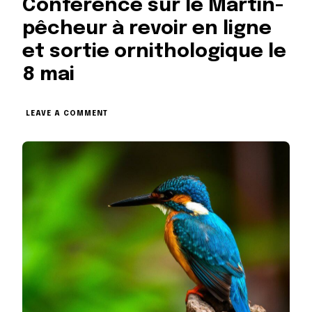
Conférence sur le Martin-
pêcheur à revoir en ligne
et sortie ornithologique le
8 mai
ON
LEAVE A COMMENT
CONFÉRENCE
SUR
LE
MARTIN-
PÊCHEUR
À
REVOIR
EN
LIGNE
ET
SORTIE
ORNITHOLOGIQUE LE
8
MAI