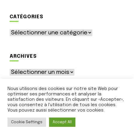
CATÉGORIES
Catégories
ARCHIVES
Archives
Nous utilisons des cookies sur notre site Web pour
optimiser ses performances et analyser la
satisfaction des visiteurs. En cliquant sur «Accepter»,
vous consentez à l'utilisation de tous les cookies.
Vous pouvez aussi sélectionner vos cookies.
© Le Ruban Vert - 12 rue des Tourelles - 89500
Rousson - contact@lerubanvert.net
Cookie Settings
Accept All