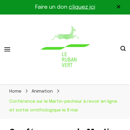
Faire un don
cliquez ici
Association pour la biodiversité dans le corridor
Le Ruban Vert
Othe-Gâtinais
Home
Animation
Conférence sur le Martin-pêcheur à revoir en ligne
et sortie ornithologique le 8 mai