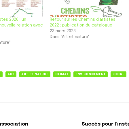
stes 2026 : un
Retour sur les Chemins d’artistes
nouvelle relation avec
2022 : publication du catalogue
23 mars 2023
Dans "Art et nature"
ature"
N
ART
ART ET NATURE
CLIMAT
ENVIRONNEMENT
LOCAL
association
Succès pour l’ins