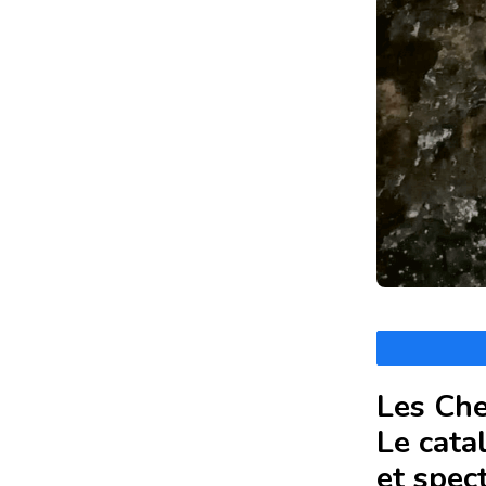
Les Che
Le cata
et spec