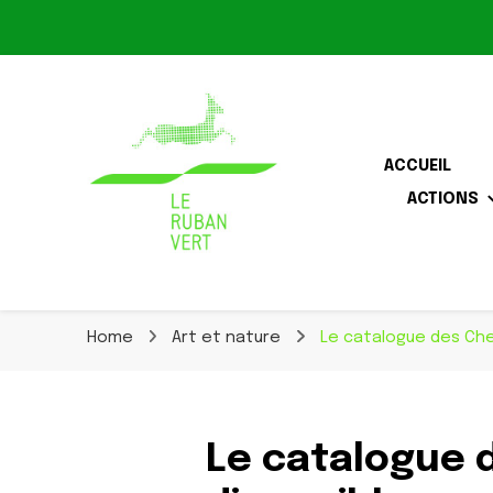
Le Ruban Vert
ACCUEIL
ACTIONS
Association pour la biodiversité dans le corridor O
Le Ruban Vert
Home
Art et nature
Le catalogue des Che
Le catalogue 