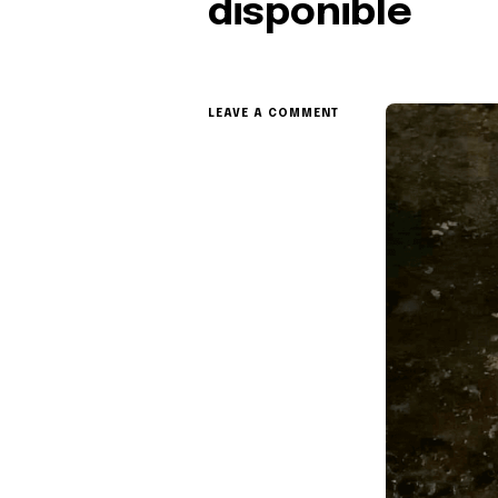
disponible
ON
LEAVE A COMMENT
LE
CATALOGUE
DES
CHEMINS
D’ARTISTES
2024
EST
DISPONIBLE