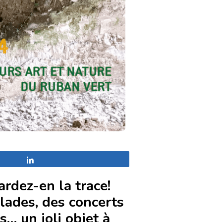
Partagez
rdez-en la trace!
lades, des concerts
s… un joli objet à