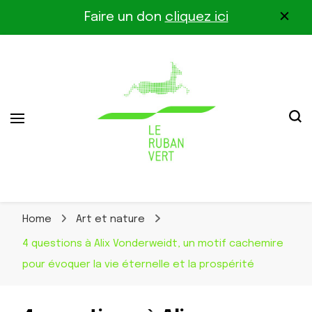
Faire un don
cliquez ici
Association pour la biodiversité dans le corridor
Le Ruban Vert
Othe-Gâtinais
Home
Art et nature
4 questions à Alix Vonderweidt, un motif cachemire
pour évoquer la vie éternelle et la prospérité