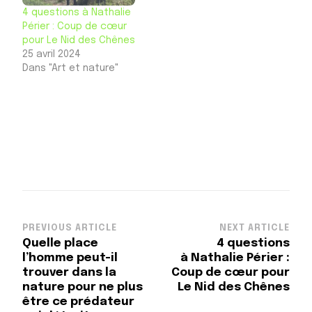
4 questions à Nathalie
Périer : Coup de cœur
pour Le Nid des Chênes
25 avril 2024
Dans "Art et nature"
Post
PREVIOUS ARTICLE
NEXT ARTICLE
Quelle place
4 questions
Navigation
l’homme peut-il
à Nathalie Périer :
trouver dans la
Coup de cœur pour
nature pour ne plus
Le Nid des Chênes
être ce prédateur