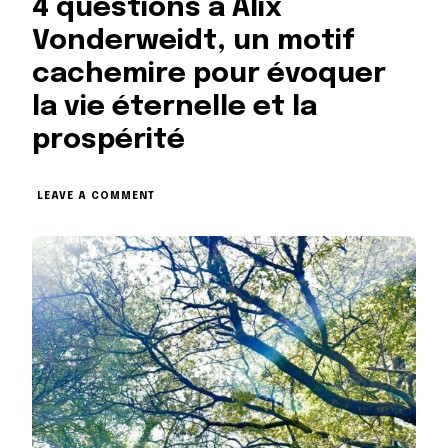
4 questions à Alix
Vonderweidt, un motif
cachemire pour évoquer
la vie éternelle et la
prospérité
ON
LEAVE A COMMENT
4
QUESTIONS
À
ALIX
VONDERWEIDT,
UN
MOTIF
CACHEMIRE
POUR
ÉVOQUER
LA
VIE
ÉTERNELLE