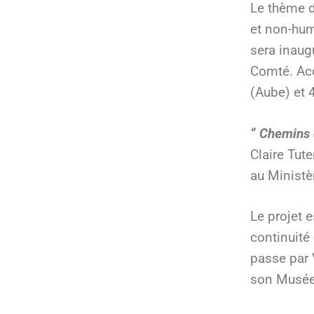
Le thème d
et non-hum
sera inaug
Comté. Acce
(Aube) et 
“ Chemins d
Claire Tut
au Ministè
Le projet 
continuité
passe par 
son Musée-