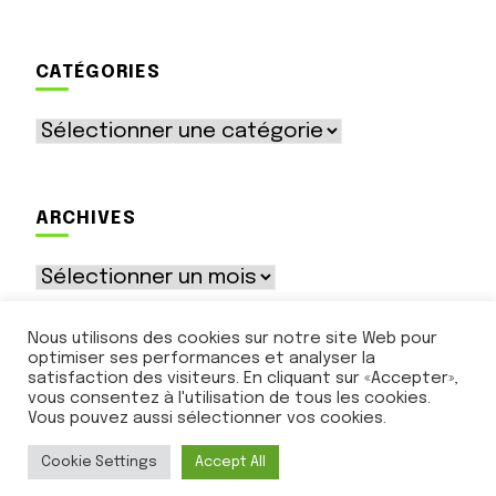
CATÉGORIES
Catégories
ARCHIVES
Archives
Nous utilisons des cookies sur notre site Web pour
optimiser ses performances et analyser la
satisfaction des visiteurs. En cliquant sur «Accepter»,
vous consentez à l'utilisation de tous les cookies.
Vous pouvez aussi sélectionner vos cookies.
© Le Ruban Vert - 12 rue des Tourelles - 89500
Rousson - contact@lerubanvert.net
Cookie Settings
Accept All