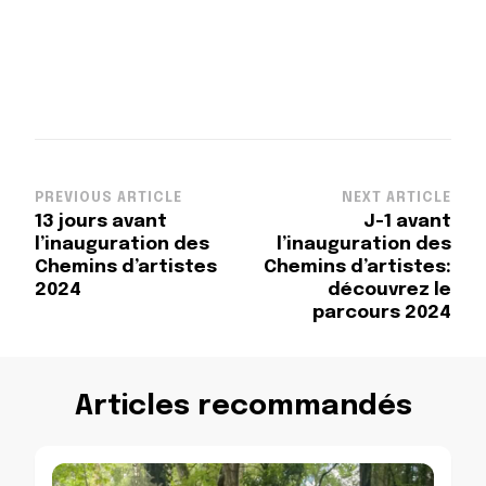
Post
PREVIOUS ARTICLE
NEXT ARTICLE
13 jours avant
J-1 avant
Navigation
l’inauguration des
l’inauguration des
Chemins d’artistes
Chemins d’artistes:
2024
découvrez le
parcours 2024
Articles recommandés