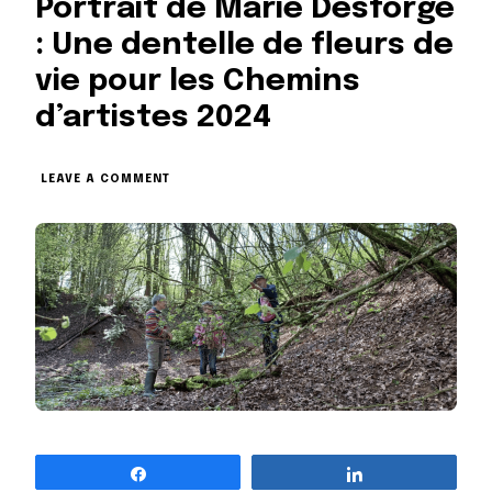
Portrait de Marie Desforge
: Une dentelle de fleurs de
vie pour les Chemins
d’artistes 2024
ON
LEAVE A COMMENT
PORTRAIT
DE
MARIE
DESFORGE
:
UNE
DENTELLE
DE
FLEURS
DE
VIE
POUR
LES
CHEMINS
Partagez
Partagez
D’ARTISTES