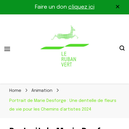
Faire un don
cliquez ici
Association pour la biodiversité dans le corridor
Le Ruban Vert
Othe-Gâtinais
Home
Animation
Portrait de Marie Desforge : Une dentelle de fleurs
de vie pour les Chemins d’artistes 2024