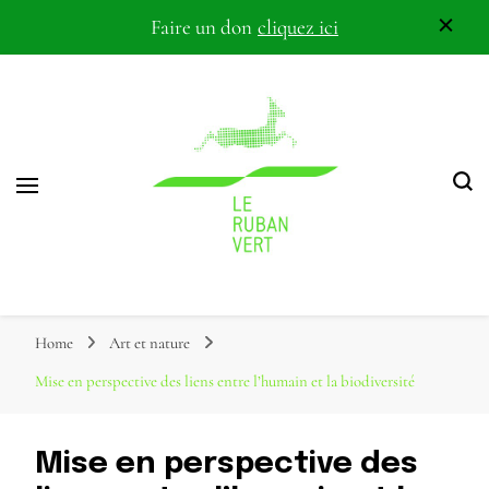
Faire un don
cliquez ici
Association pour la biodiversité dans le corridor Othe-Gâtinais
Le Ruban Vert
Home
Art et nature
Mise en perspective des liens entre l’humain et la biodiversité
Mise en perspective des