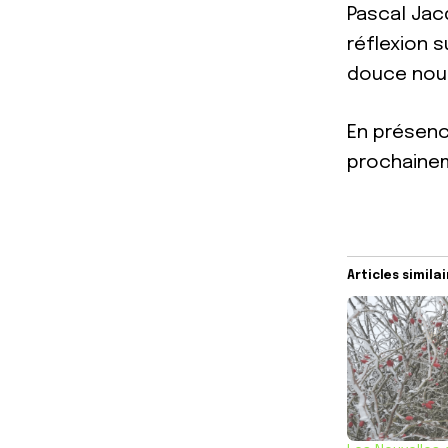
Pascal Jac
réflexion s
douce nous
En présenc
prochainem
Articles simila