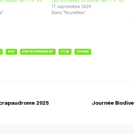
du Ruban Vert – n° 45
Les Nouvelles du Ruban Vert – n° 43
17 septembre 2024
s"
Dans "Nouvelles"
N
ART
ENVIRONNEMENT
FILM
YONNE
u crapaudrome 2025
Journée Biodiver