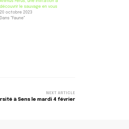
Animus Ferus, une invitation à
découvrir le sauvage en vous
20 octobre 2023
Dans "Faune"
NEXT ARTICLE
sité à Sens le mardi 4 février