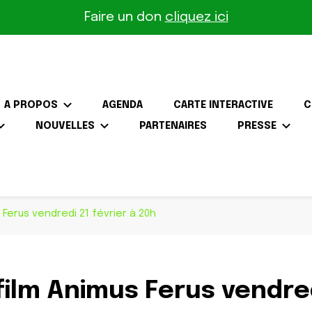
Faire un don
cliquez ici
A PROPOS
AGENDA
CARTE INTERACTIVE
C
NOUVELLES
PARTENAIRES
PRESSE
the-Gâtinais
 Ferus vendredi 21 février à 20h
film Animus Ferus vendred