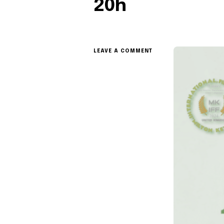
20h
ON
LEAVE A COMMENT
PROJECTION
DU
FILM
ANIMUS
FERUS
VENDREDI
21
FÉVRIER
À
20H