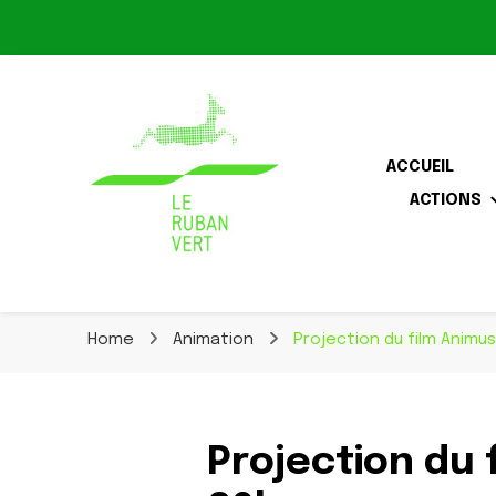
Le Ruban Vert
ACCUEIL
ACTIONS
Association pour la biodiversité dans le corridor O
Le Ruban Vert
Home
Animation
Projection du film Animus
Projection du 