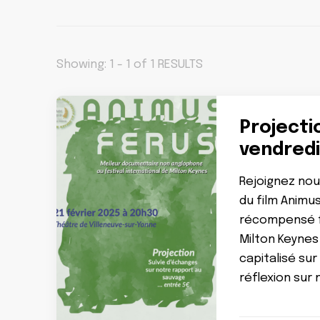
Showing: 1 - 1 of 1 RESULTS
Projecti
vendredi
Rejoignez nous
du film Animu
récompensé fi
Milton Keynes
capitalisé su
réflexion sur