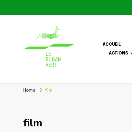
ACCUEIL
ACTIONS
Association pour la biodiversité dans le corridor O
Le Ruban Vert
Home
film
film