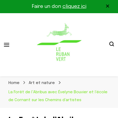
Faire un don
cliquez ici
Association pour la biodiversité dans le corridor
Le Ruban Vert
Othe-Gâtinais
Home
Art et nature
La Forêt de l’Abribus avec Évelyne Bouvier et l’école
de Cornant sur les Chemins d’artistes