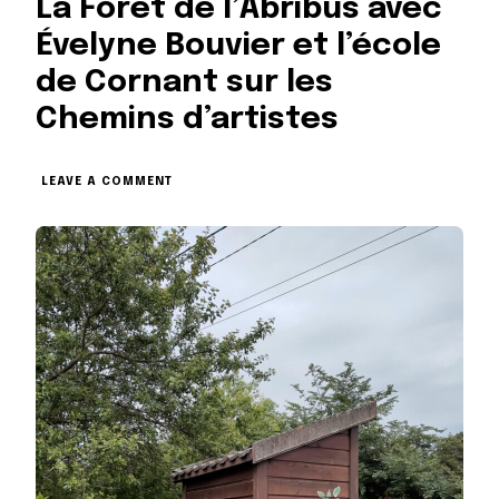
La Forêt de l’Abribus avec
Évelyne Bouvier et l’école
de Cornant sur les
Chemins d’artistes
ON
LEAVE A COMMENT
LA
FORÊT
DE
L’ABRIBUS
AVEC
ÉVELYNE
BOUVIER
ET
L’ÉCOLE
DE
CORNANT SUR
LES
CHEMINS
D’ARTISTES