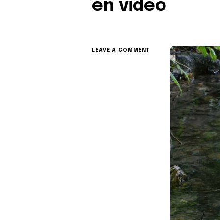
en vidéo
ON
LEAVE A COMMENT
DÉCOUVREZ
LES
ARTISTES
DES
CHEMINS
D’ARTISTES
2026
EN
VIDÉO