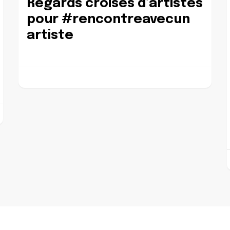
Regards croisés d’artistes
pour #rencontreavecun
artiste