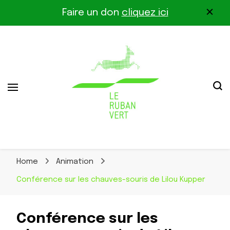
Faire un don
cliquez ici
Association pour la biodiversité dans le corridor
Le Ruban Vert
Othe-Gâtinais
Home
Animation
Conférence sur les chauves-souris de Lilou Kupper
Conférence sur les