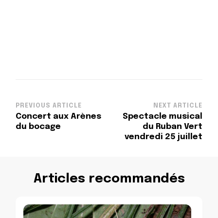
Post
PREVIOUS ARTICLE
NEXT ARTICLE
Concert aux Arènes
Spectacle musical
Navigation
du bocage
du Ruban Vert
vendredi 25 juillet
Articles recommandés