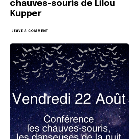
chauves-souris de Lilou
Kupper
ON
LEAVE A COMMENT
CONFÉRENCE
SUR
LES
CHAUVES-
SOURIS
DE
LILOU
KUPPER