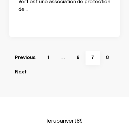
Vert est une association de protection
de …
Pagination
Page
Page
Page
Page
Previous
1
…
6
7
8
des
publications
Next
lerubanvert89