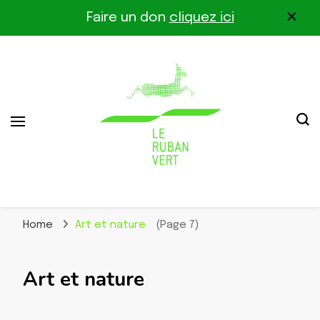
Faire un don
cliquez ici
Association pour la biodiversité dans le corridor
Le Ruban Vert
Othe-Gâtinais
Home
Art et nature
(Page 7)
Art et nature