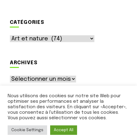
CATÉGORIES
Catégories
ARCHIVES
Archives
Nous utilisons des cookies sur notre site Web pour
optimiser ses performances et analyser la
satisfaction des visiteurs. En cliquant sur «Accepter»,
vous consentez à l'utilisation de tous les cookies.
Vous pouvez aussi sélectionner vos cookies.
© Le Ruban Vert - 12 rue des Tourelles - 89500
Rousson - contact@lerubanvert.net
Cookie Settings
Accept All