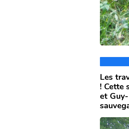
Les tra
! Cette
et Guy-
sauvega