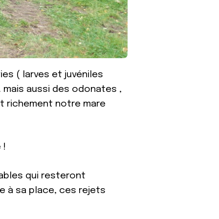
es ( larves et juvéniles
s… mais aussi des odonates ,
nt richement notre mare
 !
rables qui resteront
ne à sa place, ces rejets