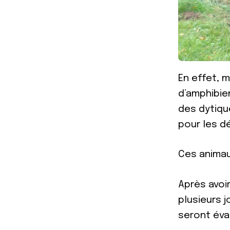
En effet, m
d’amphibien
des dytiqu
pour les d
Ces animaux
Après avoir
plusieurs j
seront éva