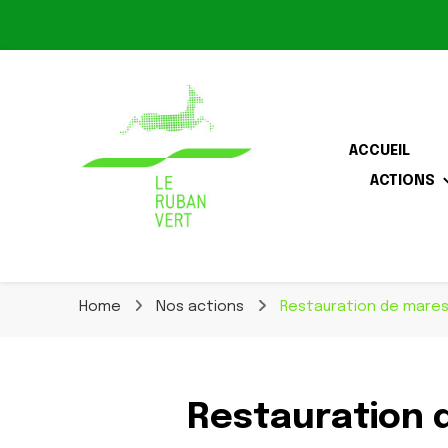
Le Ruban Vert
ACCUEIL
ACTIONS
Association pour la biodiversité dans le corridor O
Le Ruban Vert
Home
Nos actions
Restauration de mare
Restauration