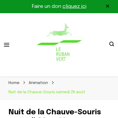
Faire un don
cliquez ici
Association pour la biodiversité dans le corridor
Le Ruban Vert
Othe-Gâtinais
Home
Animation
Nuit de la Chauve-Souris samedi 26 août
Nuit de la Chauve-Souris