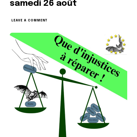
samedi 26 août
ON
LEAVE A COMMENT
NUIT
DE
LA
CHAUVE-
SOURIS
SAMEDI
26
AOÛT