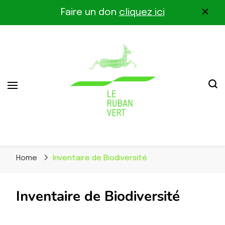
Faire un don
cliquez ici
Association pour la biodiversité dans le corridor
Le Ruban Vert
Othe-Gâtinais
Home
Inventaire de Biodiversité
Inventaire de Biodiversité