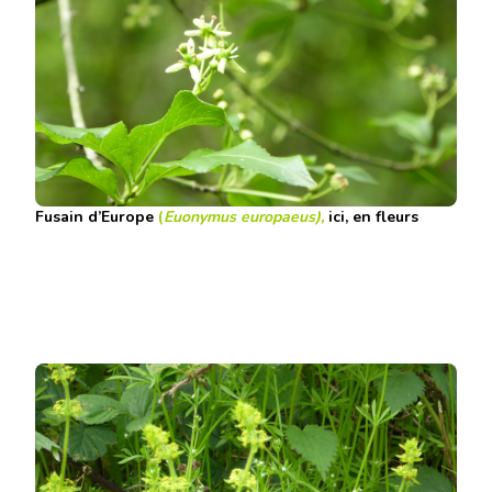
Fusain d’Europe
(
Euonymus europaeus),
ici, en fleurs