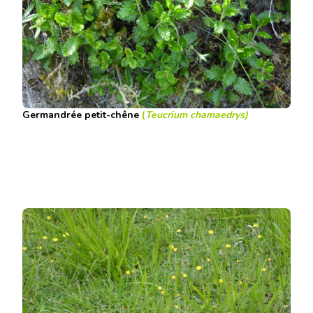
Germandrée petit-chêne
(
Teucrium chamaedrys)