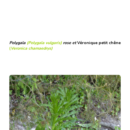
Polygala
(Polygala vulgaris)
rose et
Véronique petit chêne
(
Veronica chamaedrys
)