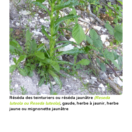
Réséda des teinturiers
ou
réséda jaunâtre
(Reseda
luteola ou
Reseda luteola
)
,
gaude
,
herbe à jaunir
,
herbe
jaune
ou
mignonette jaunâtre