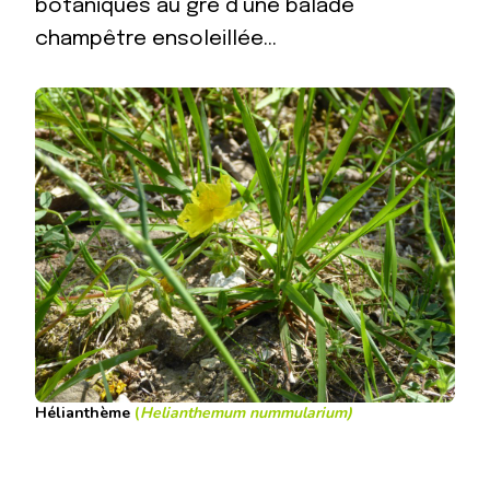
botaniques au gré d’une balade
champêtre ensoleillée…
Hélianthème
(
Helianthemum nummularium
)