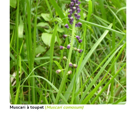
Muscari à toupet
(
Muscari comosum)