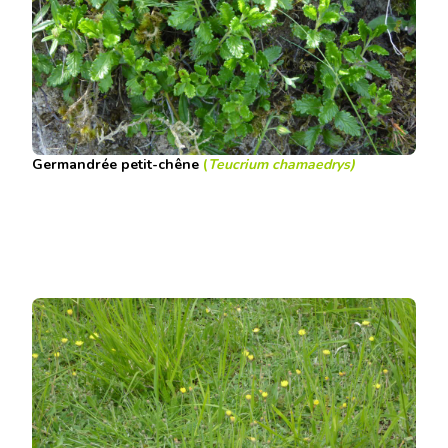
Germandrée petit-chêne
(
Teucrium chamaedrys)