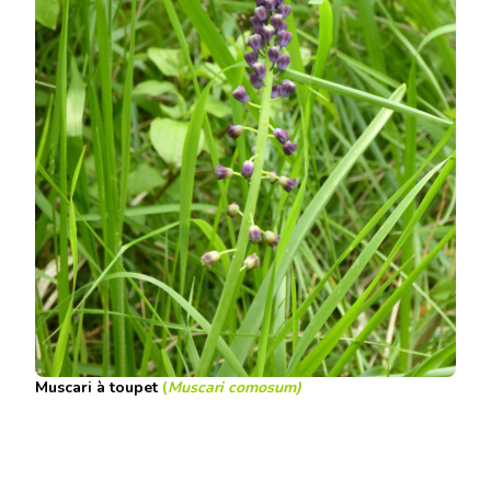
Muscari à toupet
(
Muscari comosum)