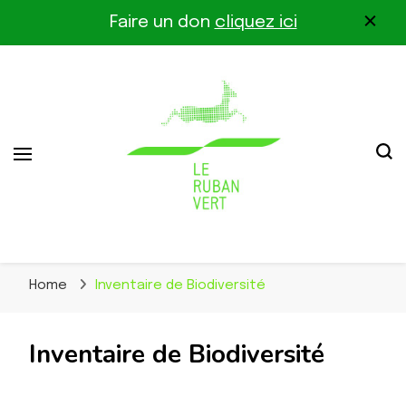
Faire un don
cliquez ici
Association pour la biodiversité dans le corridor
Le Ruban Vert
Othe-Gâtinais
Home
Inventaire de Biodiversité
Inventaire de Biodiversité