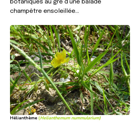
botaniques au gré d’une balade
champêtre ensoleillée…
Hélianthème
(
Helianthemum nummularium
)