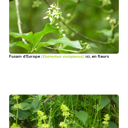
Fusain d’Europe
(
Euonymus europaeus),
ici, en fleurs