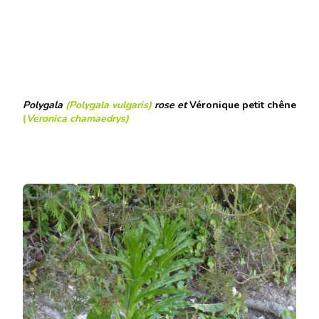
Polygala
(Polygala vulgaris)
rose et
Véronique petit chêne
(
Veronica chamaedrys
)