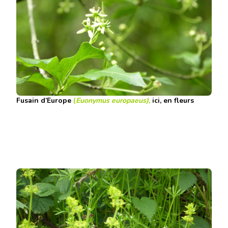
Fusain d’Europe
(
Euonymus europaeus),
ici, en fleurs