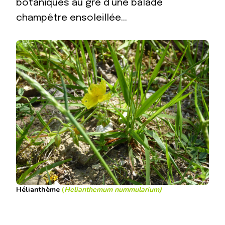
botaniques au gré d’une balade
champêtre ensoleillée…
Hélianthème
(
Helianthemum nummularium
)