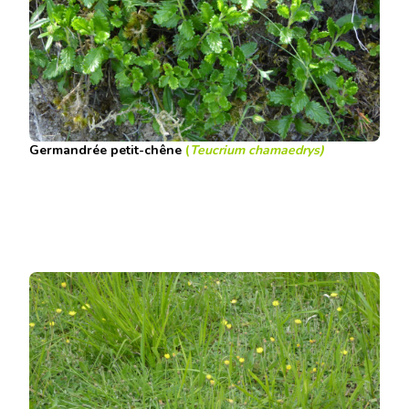
Germandrée petit-chêne
(
Teucrium chamaedrys)