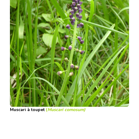
Muscari à toupet
(
Muscari comosum)