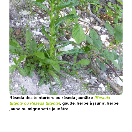
Réséda des teinturiers
ou
réséda jaunâtre
(Reseda
luteola ou
Reseda luteola
)
,
gaude
,
herbe à jaunir
,
herbe
jaune
ou
mignonette jaunâtre