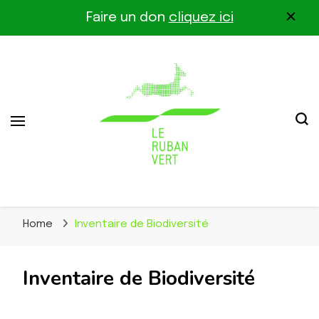
Faire un don
cliquez ici
Association pour la biodiversité dans le corridor
Le Ruban Vert
Othe-Gâtinais
Home
Inventaire de Biodiversité
Inventaire de Biodiversité