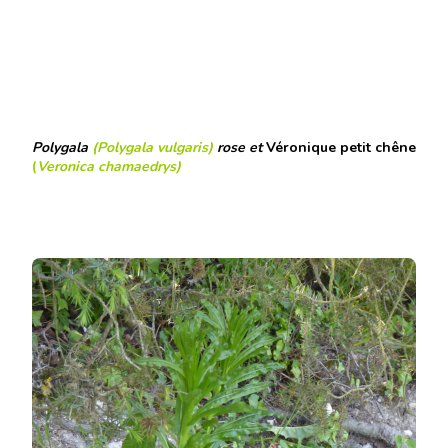
Polygala
(Polygala vulgaris)
rose et
Véronique petit chêne
(
Veronica chamaedrys
)