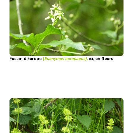
Fusain d’Europe
(
Euonymus europaeus),
ici, en fleurs