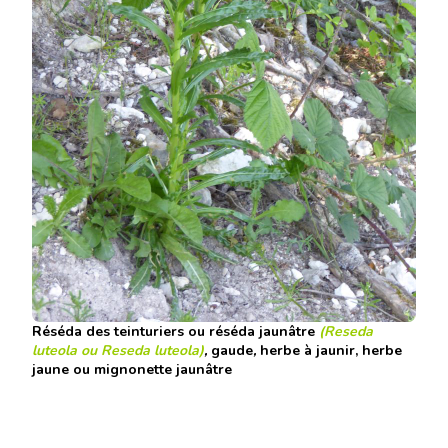
Réséda des teinturiers
ou
réséda jaunâtre
(Reseda
luteola ou
Reseda luteola
)
,
gaude
,
herbe à jaunir
,
herbe
jaune
ou
mignonette jaunâtre