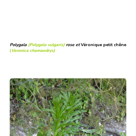
Polygala
(Polygala vulgaris)
rose et
Véronique petit chêne
(
Veronica chamaedrys
)