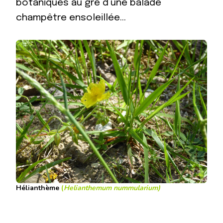
botaniques au gré d’une balade
champêtre ensoleillée…
Hélianthème
(
Helianthemum nummularium
)