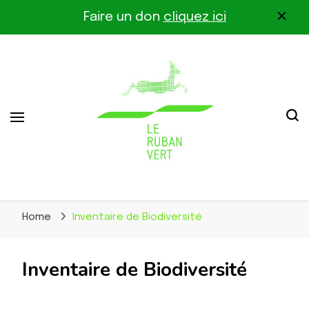
Faire un don
cliquez ici
Association pour la biodiversité dans le corridor
Le Ruban Vert
Othe-Gâtinais
Home
Inventaire de Biodiversité
Inventaire de Biodiversité