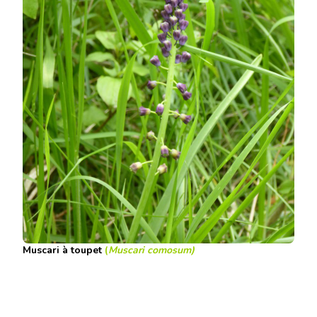
Muscari à toupet
(
Muscari comosum)