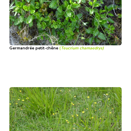
Germandrée petit-chêne
(
Teucrium chamaedrys)