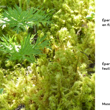
Éper
en f
Éper
feuil
Musc