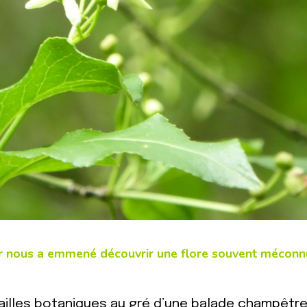
er nous a emmené découvrir une flore souvent méconn
illes botaniques au gré d’une balade champêtre