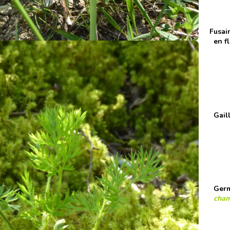
Fusai
en f
Gaill
Germ
cham