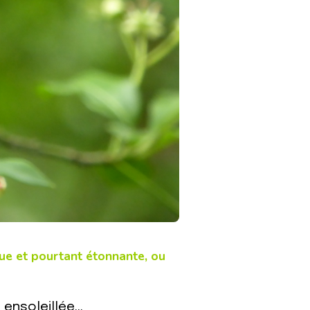
ue et pourtant étonnante, ou
 ensoleillée…