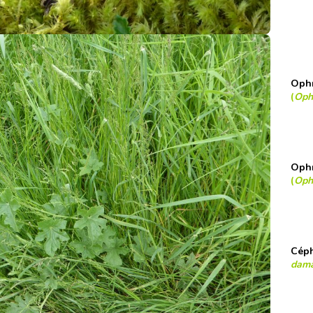
Ophr
(
Ophr
Ophr
(
Ophr
Céph
dama