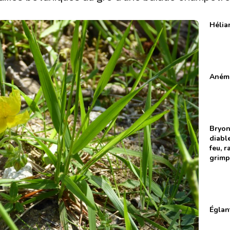
Héli
Aném
Bryo
diabl
feu, 
grimp
Églan