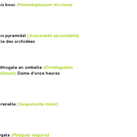
is bouc
(Himantoglossum hircinum)
is pyramidal
(
Anacamptis pyramidalis)
,
lle des orchidées
ithogale en ombelle
(Ornithogalum
llatum),
Dame d’onze heures
renelle
(
Sanguisorba minor)
ygala
(Polygala vulgaris)