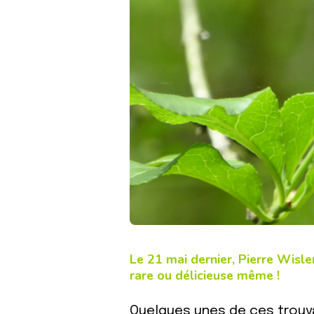
Le 21 mai dernier, Pierre Wisl
rare ou délicieuse même !
Quelques unes de ces trouva