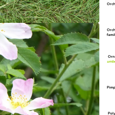
Orch
Orch
fami
Orn
umbe
Pimp
Pol