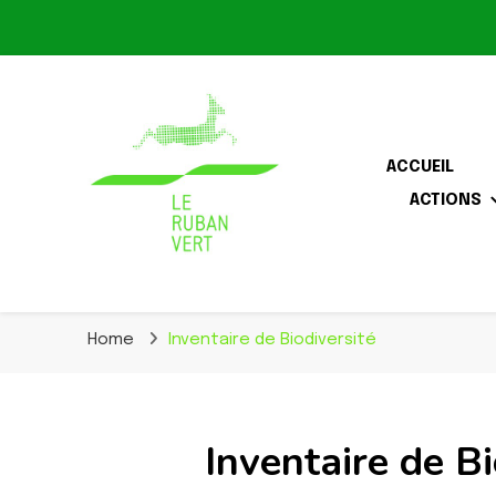
ACCUEIL
ACTIONS
Association pour la biodiversité dans le corridor O
Le Ruban Vert
Home
Inventaire de Biodiversité
Inventaire de Bi