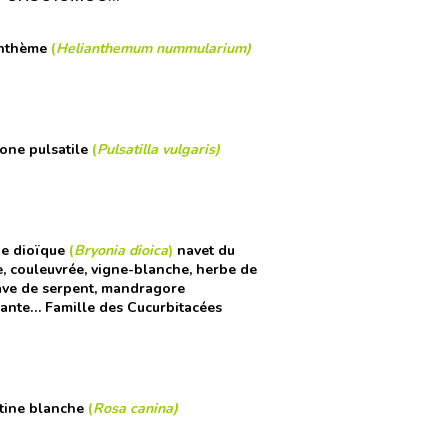
anthème
(
Helianthemum nummularium
)
one pulsatile
(
Pulsatilla vulgaris
)
ne
dioïque
(
Bryonia dioica
)
navet du
e, couleuvrée, vigne-blanche, herbe de
rave de serpent, mandragore
ante… Famille des Cucurbitacées
tine blanche
(
Rosa canina
)