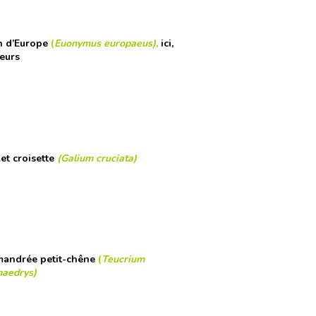
n d’Europe
(
Euonymus europaeus),
ici,
leurs
et croisette
(Galium cruciata)
andrée petit-chêne
(
Teucrium
aedrys)