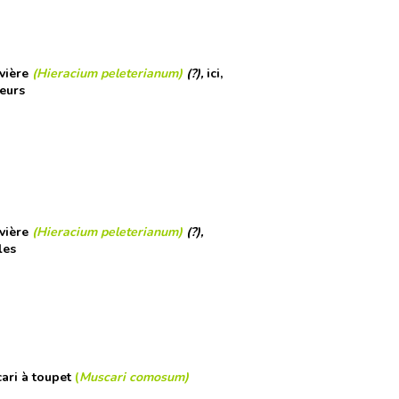
vière
(Hieracium peleterianum)
(?),
ici,
leurs
vière
(Hieracium peleterianum)
(?),
les
ari à toupet
(
Muscari comosum)