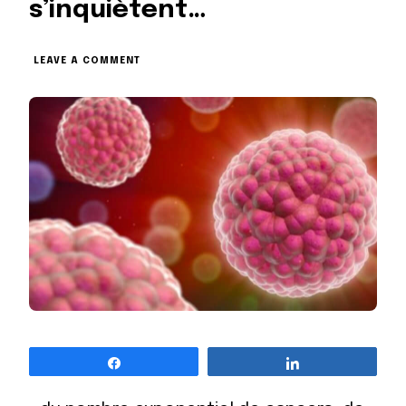
s’inquiètent…
ON
LEAVE A COMMENT
DES
MÉDECINS
S’INQUIÈTENT…
Partagez
Partagez