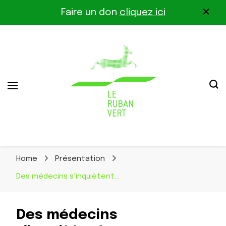
Faire un don
cliquez ici
Association pour la biodiversité dans le corridor
Le Ruban Vert
Othe-Gâtinais
Home
Présentation
Des médecins s’inquiètent…
Des médecins