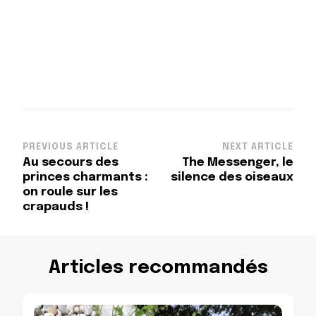
Post
PREVIOUS ARTICLE
NEXT ARTICLE
Au secours des
The Messenger, le
Navigation
princes charmants :
silence des oiseaux
on roule sur les
crapauds !
Articles recommandés