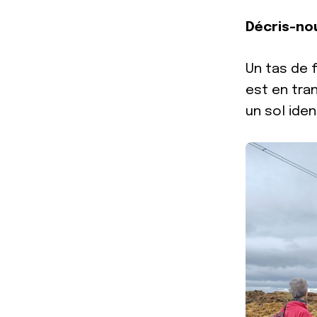
Décris-no
Un tas de f
est en tran
un sol ide