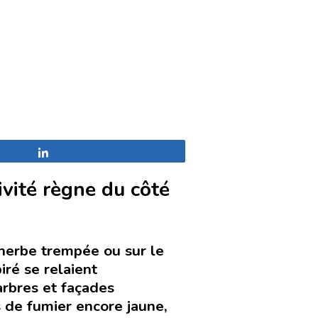
Partagez
ivité règne du côté
l’herbe trempée ou sur le
iré se relaient
arbres et façades
s de fumier encore jaune,