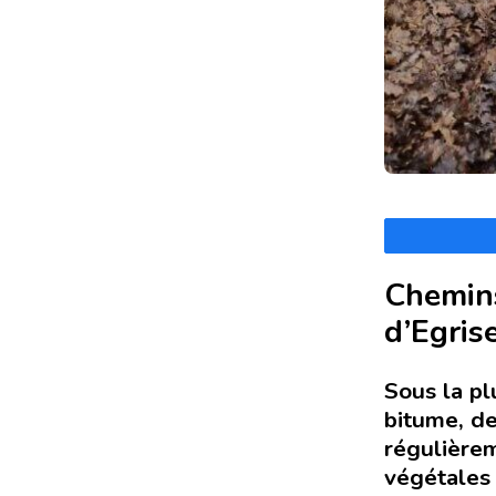
Chemins
d’Egris
Sous la pl
bitume, de
régulièrem
végétales 