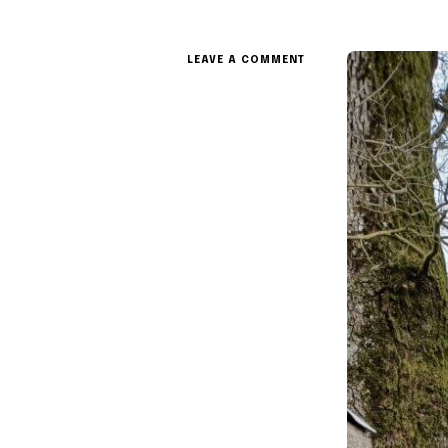
ON
LEAVE A COMMENT
JULIEN
ISORÉ,
ARTISTE
:
PROPAGER
LE
SAUVAGE