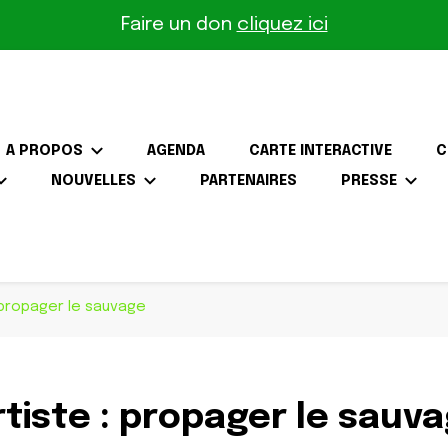
Faire un don
cliquez ici
A PROPOS
AGENDA
CARTE INTERACTIVE
C
NOUVELLES
PARTENAIRES
PRESSE
the-Gâtinais
: propager le sauvage
artiste : propager le sauv