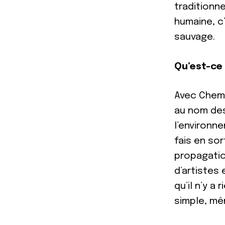
traditionn
humaine, c’
sauvage.
Qu’est-ce 
Avec Chemin
au nom des 
l’environne
fais en sor
propagatio
d’artistes 
qu’il n’y a
simple, mê