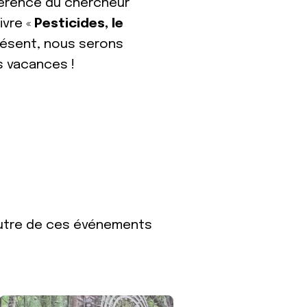
férence du chercheur
ivre «
Pesticides, le
résent, nous serons
s vacances !
’autre de ces événements