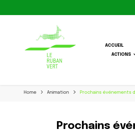
Le Ruban Vert
ACCUEIL
ACTIONS
Association pour la biodiversité dans le corridor O
Le Ruban Vert
Home
Animation
Prochains événements d
Prochains évé