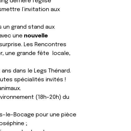
ng derrière l’église
mettre l’invitation aux
s un grand stand aux
 avec une
nouvelle
 surprise. Les Rencontres
er, une grande fête locale,
ix ans dans le Legs Thénard.
tes spécialités invités !
animaux.
nvironnement (18h-20h) du
es-le-Bocage pour une pièce
oséphine ;