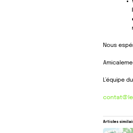
Nous espér
Amicaleme
L’équipe d
contat@le
Articles simila