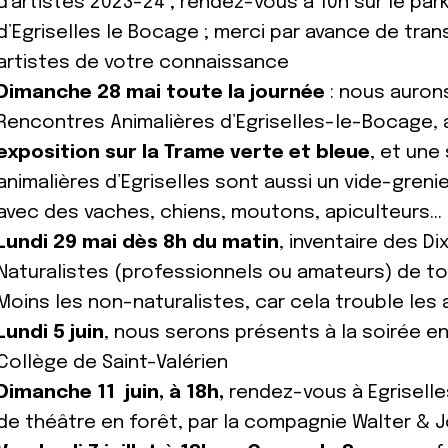
d’artistes 2023-24 ; rendez-vous à 10h sur le parki
d’Egriselles le Bocage ; merci par avance de trans
artistes de votre connaissance
Dimanche 28 mai toute la journée
: nous auron
Rencontres Animalières d’Egriselles-le-Bocage,
exposition sur la Trame verte et bleue
, et une
animalières d’Egriselles sont aussi un vide-greni
avec des vaches, chiens, moutons, apiculteurs…
Lundi 29 mai dès 8h du matin
, inventaire des D
Naturalistes (professionnels ou amateurs) de tou
Moins les non-naturalistes, car cela trouble les 
Lundi 5 juin
, nous serons présents à la soirée e
Collège de Saint-Valérien
Dimanche 11 juin, à 18h,
rendez-vous à Egrisell
de théâtre en forêt, par la compagnie Walter & J