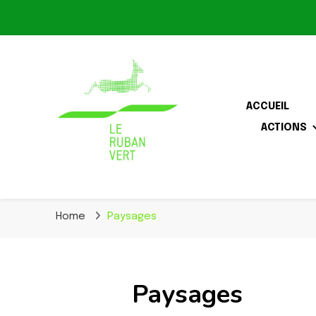
ACCUEIL
ACTIONS
Association pour la biodiversité dans le corridor O
Le Ruban Vert
Home
Paysages
Paysages