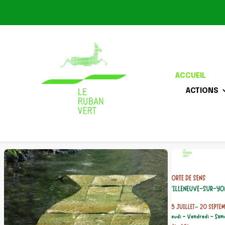
ACCUEIL
ACTIONS
Association pour la biodiversité dans le corridor O
Le Ruban Vert