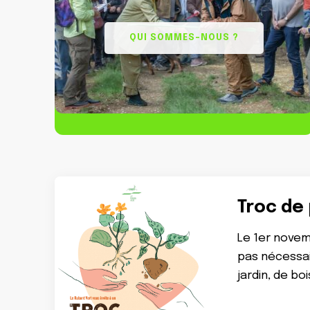
QUI SOMMES-NOUS ?
Troc de
Le 1er novemb
pas nécessai
jardin, de b