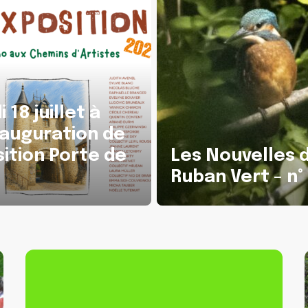
e
L’a
e
Les Nouvelles du
d’a
Ruban Vert – n° 54
la 