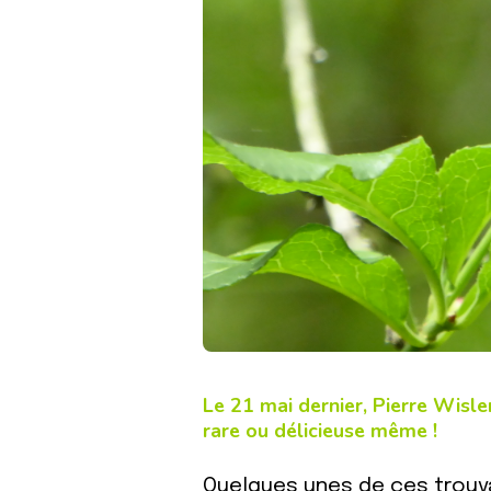
Le 21 mai dernier, Pierre Wisl
rare ou délicieuse même !
Quelques unes de ces trouva