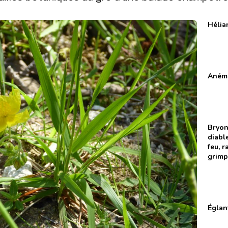
Héli
Aném
Bryo
diabl
feu, 
grimp
Églan