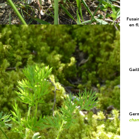
Fusai
en f
Gaill
Germ
cham