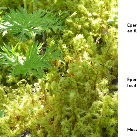
Éper
en f
Éper
feuil
Musc