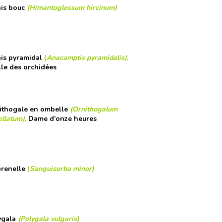
is bouc
(Himantoglossum hircinum)
is pyramidal
(
Anacamptis pyramidalis)
,
lle des orchidées
ithogale en ombelle
(Ornithogalum
llatum),
Dame d’onze heures
renelle
(
Sanguisorba minor)
ygala
(Polygala vulgaris)