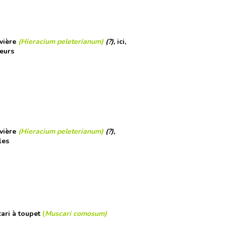
vière
(Hieracium peleterianum)
(?),
ici,
leurs
vière
(Hieracium peleterianum)
(?),
les
ari à toupet
(
Muscari comosum)