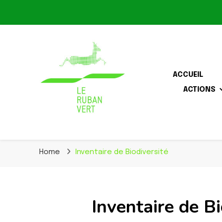
ACCUEIL
ACTIONS
Association pour la biodiversité dans le corridor O
Le Ruban Vert
Home
Inventaire de Biodiversité
Inventaire de Bi