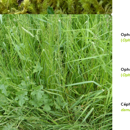
Ophr
(
Ophr
Ophr
(
Ophr
Céph
dama