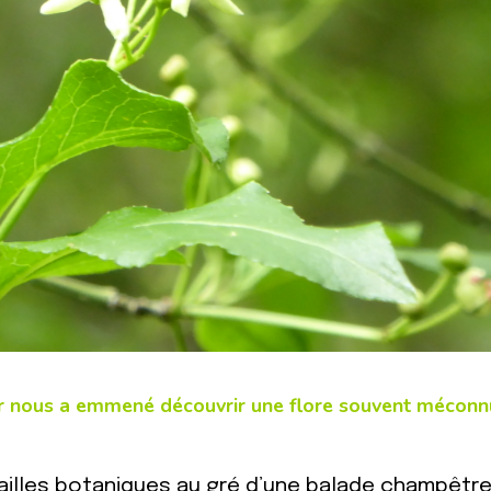
er nous a emmené découvrir une flore souvent méconn
illes botaniques au gré d’une balade champêtre