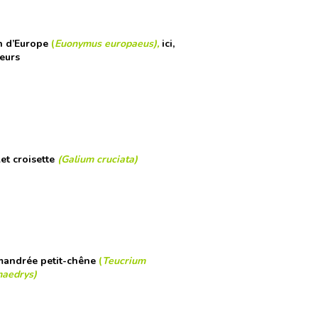
n d’Europe
(
Euonymus europaeus),
ici,
leurs
et croisette
(Galium cruciata)
andrée petit-chêne
(
Teucrium
aedrys)