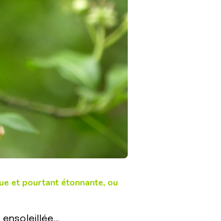
ue et pourtant étonnante, ou
 ensoleillée…