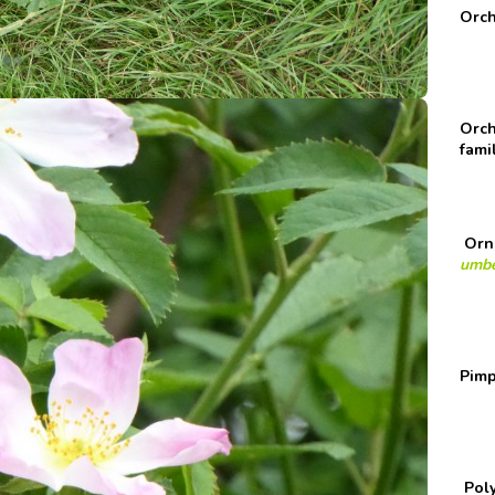
Orch
Orch
fami
Orn
umbe
Pimp
Pol