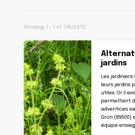
Showing: 1 - 1 of 1 RESULTS
Alternat
jardins
Les jardiniers
leurs jardins
utiles. Or il 
permettent de
adventices sa
Gron (89500) 
équipe ensei