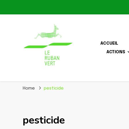
ACCUEIL
ACTIONS
Association pour la biodiversité dans le corridor O
Le Ruban Vert
Home
pesticide
pesticide