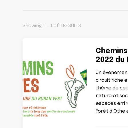
Showing: 1 - 1 of 1 RESULTS
Chemins 
2022 du 
Un événement 
circuit riche 
thème de cette
nature et ses
espaces entre
Forêt d’Othe 