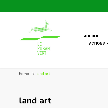
ACCUEIL
ACTIONS
Association pour la biodiversité dans le corridor O
Le Ruban Vert
Home
land art
land art