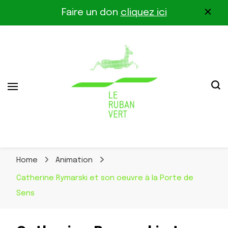
Faire un don
cliquez ici
Association pour la biodiversité dans le corridor
Le Ruban Vert
Othe-Gâtinais
Home
Animation
Catherine Rymarski et son oeuvre à la Porte de
Sens