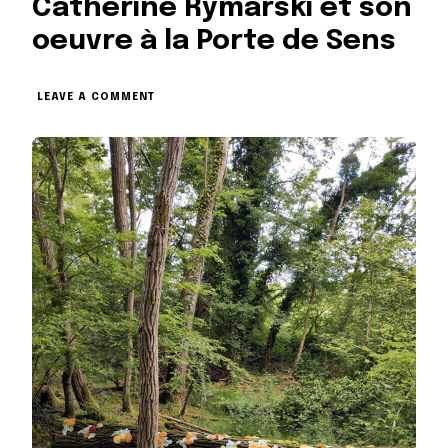
Catherine Rymarski et son
oeuvre à la Porte de Sens
ON
LEAVE A COMMENT
CATHERINE
RYMARSKI
ET
SON
OEUVRE
À
LA
PORTE
DE
SENS