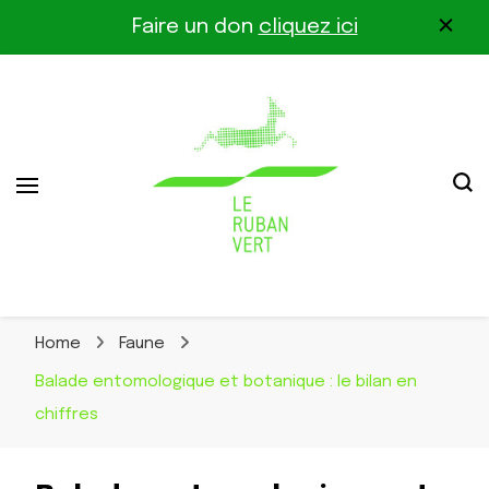
Faire un don
cliquez ici
Association pour la biodiversité dans le corridor
Le Ruban Vert
Othe-Gâtinais
Home
Faune
Balade entomologique et botanique : le bilan en
chiffres