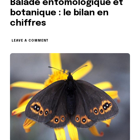
Balade entomologique et
botanique : le bilan en
chiffres
ON
LEAVE A COMMENT
BALADE
ENTOMOLOGIQUE
ET
BOTANIQUE
:
LE
BILAN
EN
CHIFFRES