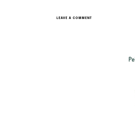
ON
LEAVE A COMMENT
AGENDA
DES
CHEMINS
D’ARTISTES
2024