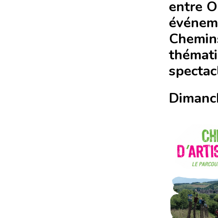
entre O
événeme
Chemins
thémati
specta
Dimanc