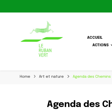
Le Ruban Vert
ACCUEIL
ACTIONS
Association pour la biodiversité dans le corridor O
Le Ruban Vert
Home
Art et nature
Agenda des Chemins d
Agenda des Ch