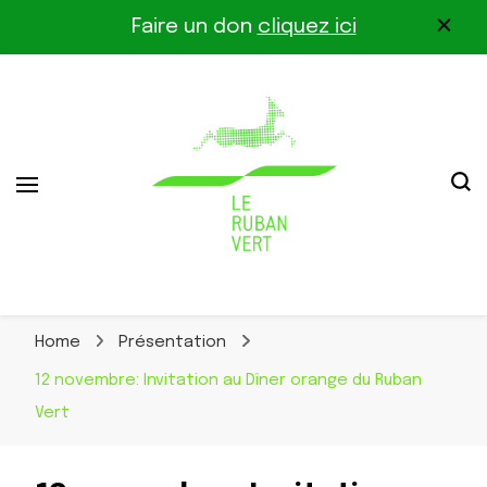
Faire un don
cliquez ici
Association pour la biodiversité dans le corridor
Le Ruban Vert
Othe-Gâtinais
Home
Présentation
12 novembre: Invitation au Dîner orange du Ruban
Vert