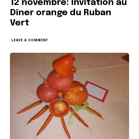
12 novembre: Invitation au
Dîner orange du Ruban
Vert
ON
LEAVE A COMMENT
12
NOVEMBRE:
INVITATION
AU
DÎNER
ORANGE
DU
RUBAN
VERT